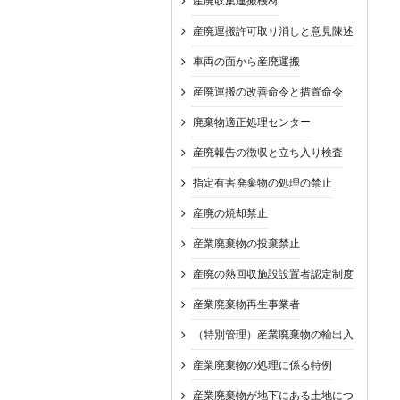
産廃収集運搬機材
産廃運搬許可取り消しと意見陳述
車両の面から産廃運搬
産廃運搬の改善命令と措置命令
廃棄物適正処理センター
産廃報告の徴収と立ち入り検査
指定有害廃棄物の処理の禁止
産廃の焼却禁止
産業廃棄物の投棄禁止
産廃の熱回収施設設置者認定制度
産業廃棄物再生事業者
（特別管理）産業廃棄物の輸出入
産業廃棄物の処理に係る特例
産業廃棄物が地下にある土地につ