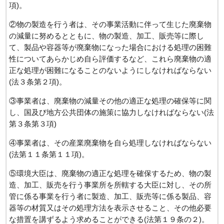
項)。
②物の製造を行う者は、その事業活動に伴って生じた廃棄物
の減量に努めるとともに、物の製造、加工、販売等に際し
て、製品や容器等が廃棄物になった場合における処理の困難
性についてあらかじめ自ら評価するなど、これら廃棄物の適
正な処理が困難になることのないようにしなければならない
(法３条第２項)。
③事業者は、廃棄物の減量その他の適正な処理の確保等に関
し、国及び地方公共団体の施策に協力しなければならない(法
第３条第３項)
④事業者は、その産業廃棄物を自ら処理しなければならない
(法第１１条第１１項)。
⑤環境大臣は、廃棄物の適正な処理を確保するため、物の製
造、加工、販売を行う事業所を所轄する大臣に対し、その所
管に係る事業を行う者に製造、加工、販売等に係る製品、容
器等の材質又はその処理方法を表示させること、その他必要
な措置を講ずるよう求めることができる(法第１９条の２)。