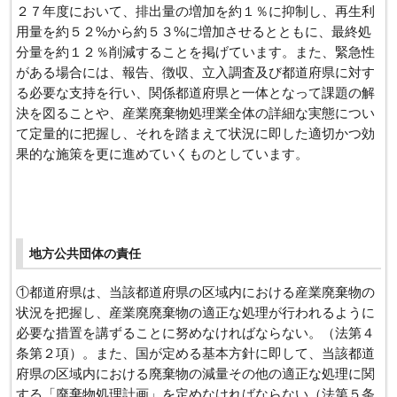
２７年度において、排出量の増加を約１％に抑制し、再生利
用量を約５２%から約５３%に増加させるとともに、最終処
分量を約１２％削減することを掲げています。また、緊急性
がある場合には、報告、徴収、立入調査及び都道府県に対す
る必要な支持を行い、関係都道府県と一体となって課題の解
決を図ることや、産業廃棄物処理業全体の詳細な実態につい
て定量的に把握し、それを踏まえて状況に即した適切かつ効
果的な施策を更に進めていくものとしています。
地方公共団体の責任
①都道府県は、当該都道府県の区域内における産業廃棄物の
状況を把握し、産業廃廃棄物の適正な処理が行われるように
必要な措置を講ずることに努めなければならない。（法第４
条第２項）。また、国が定める基本方針に即して、当該都道
府県の区域内における廃棄物の減量その他の適正な処理に関
する「廃棄物処理計画」を定めなければならない（法第５条