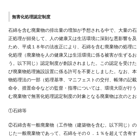
無害化処理認定制度
石綿を含む廃棄物の排出量の増加が予想される中で、大量の石
正処理が頻発して、人の健康又は生活環境に深刻な悪影響を及
ため、平成１８年の法改正により、石綿を含む廃棄物の処理に
化処理（廃棄物を人の健康又は生活環境に係る被害が生ずるお
う。以下同じ）認定制度が創設されました。この認定を受けた
び廃棄物処理施設設置に係る許可を不要としました。なお、本
物処理法の一部（処理基準、マニフェストの交付、帳簿の記載
命令、措置命令などの監督・指導については、環境大臣が行う
む廃棄物で無害化処理認定制度の対象となる廃棄物は次のとお
①石綿等
②石綿含有一般廃棄物（工作物（建築物を含む。以下同じ）の
じた一般廃棄物であって、石綿をその０．１％を超えて含有す