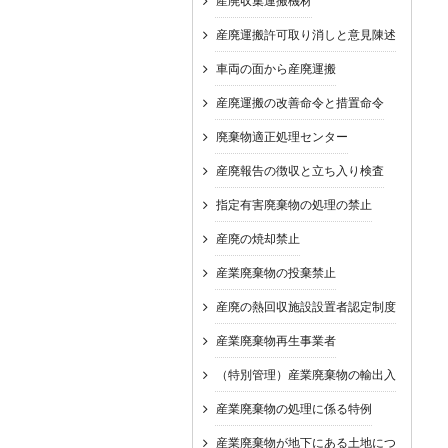
産廃収集運搬機材
産廃運搬許可取り消しと意見陳述
車両の面から産廃運搬
産廃運搬の改善命令と措置命令
廃棄物適正処理センター
産廃報告の徴収と立ち入り検査
指定有害廃棄物の処理の禁止
産廃の焼却禁止
産業廃棄物の投棄禁止
産廃の熱回収施設設置者認定制度
産業廃棄物再生事業者
（特別管理）産業廃棄物の輸出入
産業廃棄物の処理に係る特例
産業廃棄物が地下にある土地につ