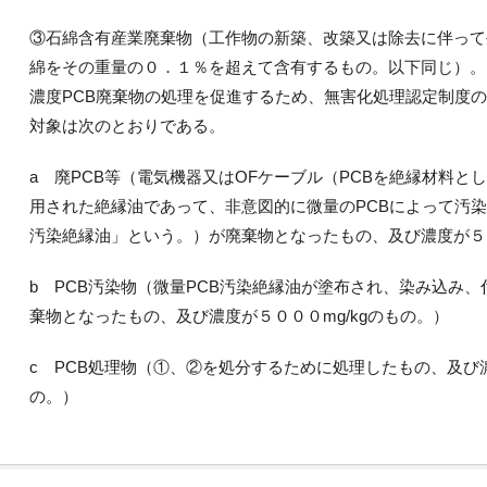
③石綿含有産業廃棄物（工作物の新築、改築又は除去に伴って
綿をその重量の０．１％を超えて含有するもの。以下同じ）。
濃度PCB廃棄物の処理を促進するため、無害化処理認定制度
対象は次のとおりである。
a 廃PCB等（電気機器又はOFケーブル（PCBを絶縁材料と
用された絶縁油であって、非意図的に微量のPCBによって汚染
汚染絶縁油」という。）が廃棄物となったもの、及び濃度が５，
b PCB汚染物（微量PCB汚染絶縁油が塗布され、染み込み
棄物となったもの、及び濃度が５０００mg/kgのもの。）
c PCB処理物（①、②を処分するために処理したもの、及び濃
の。）