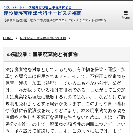
Menu
【事務所所在地】 福岡市中央区舞鶴2-3-20 コンドミニアム舞鶴801号
HOME
43建設業：産業廃棄物と有価物
43建設業：産業廃棄物と有価物
法は廃棄物を対象としているため、有価物を保管・運搬・加
工する場合には適用されません。そこで、不適正に廃棄物を
保管・運搬・加工（処理）しているにもかかわらず、業者
は、「私が扱っている物は有価物である。したがってこの加
工は廃棄物処理法に抵触するものではない。」などとして法
規制を免れようとする場合があります。このような言い逃れ
や巧妙に有償譲渡を装うなどにより、本来廃棄物である物を
有価物と称した不適正な処理を許さないために、国は「行政
処分の指針」の中で「廃棄物の該当性の判断について」とい
う１項を設けて解説しています。このように法では、まず